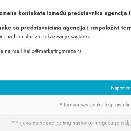
azmena kontakata između predstavnika agencija i 
ke sa predstavnicima agencija i raspoloživi termi
ni na formular za zakazivanje sastanka.
te na mejl hello@marketingmreza.rs
Napomen
*Termini sastanaka koji nisu li
*Prijava na speed dating sastanke moguća je isklj