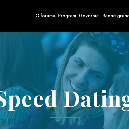
O forumu
Program
Govornici
Radne grup
Speed Datin