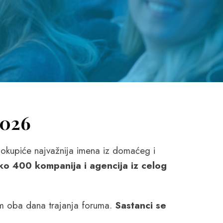
2026
okupiće najvažnija imena iz domaćeg i
ko 400 kompanija i agencija iz celog
 oba dana trajanja foruma.
Sastanci se