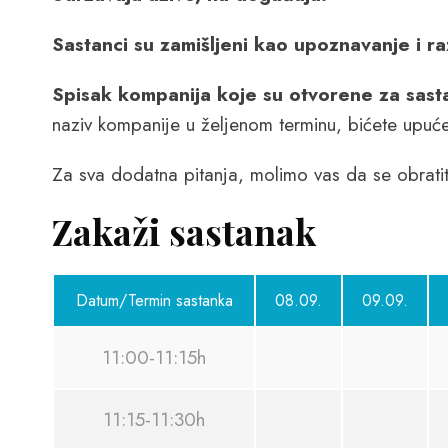
Sastanci su zamišljeni kao upoznavanje i r
Spisak kompanija koje su otvorene za sastan
naziv kompanije u željenom terminu, bićete upuće
Za sva dodatna pitanja, molimo vas da se obrati
Zakaži sastanak
Datum/Termin sastanka
08.09.
09.09.
11:00-11:15h
11:15-11:30h