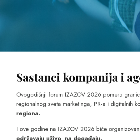
Sastanci kompanija i a
Ovogodišnji forum IZAZOV 2026 pomera granice o
regionalnog sveta marketinga, PR-a i digitalnih k
regiona.
I ove godine na IZAZOV 2026 biće organizovan
održavaju uživo, na događaju.