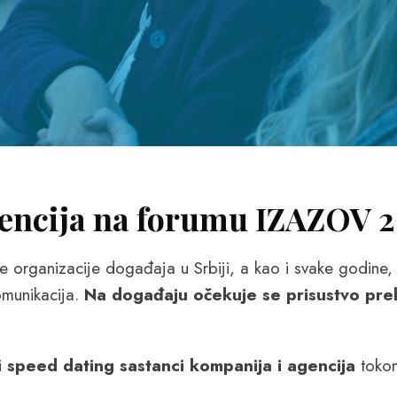
gencija na forumu IZAZOV 
rganizacije događaja u Srbiji, a kao i svake godine, 
omunikacija.
Na događaju očekuje se prisustvo pre
i
speed dating sastanci kompanija i agencija
tokom