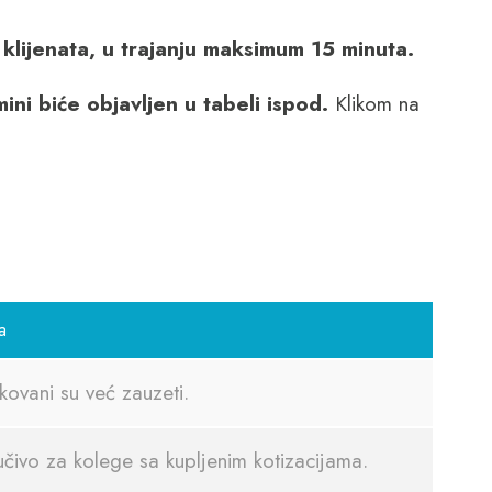
klijenata, u trajanju maksimum 15 minuta.
ni biće objavljen u tabeli ispod.
Klikom na
a
nkovani su već zauzeti.
učivo za kolege sa kupljenim kotizacijama.