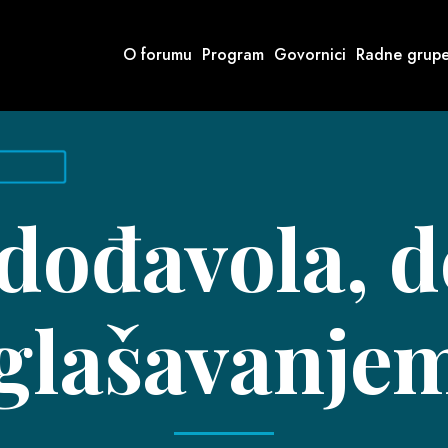
O forumu
Program
Govornici
Radne grup
 dođavola, d
glašavanje