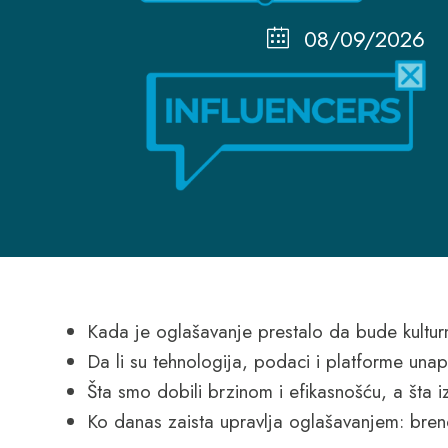
08/09/2026
Kada je oglašavanje prestalo da bude kulturn
Da li su tehnologija, podaci i platforme unapre
Šta smo dobili brzinom i efikasnošću, a šta i
Ko danas zaista upravlja oglašavanjem: brendo