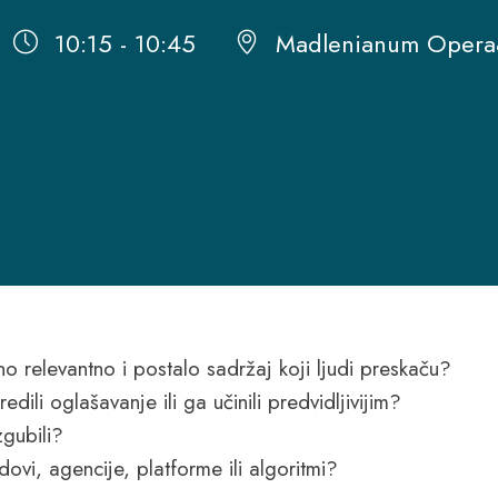
10:15 - 10:45
Madlenianum Opera
o relevantno i postalo sadržaj koji ljudi preskaču?
dili oglašavanje ili ga učinili predvidljivijim?
zgubili?
vi, agencije, platforme ili algoritmi?