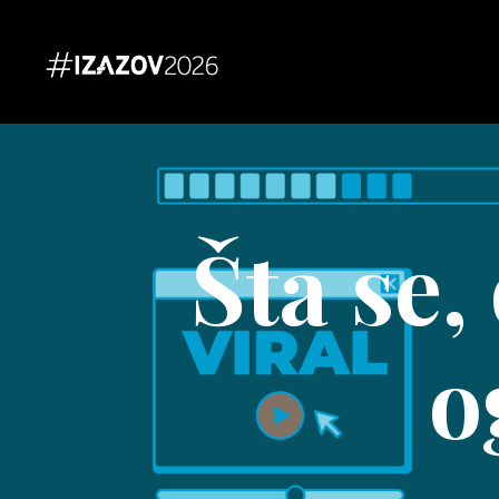
Šta se,
o