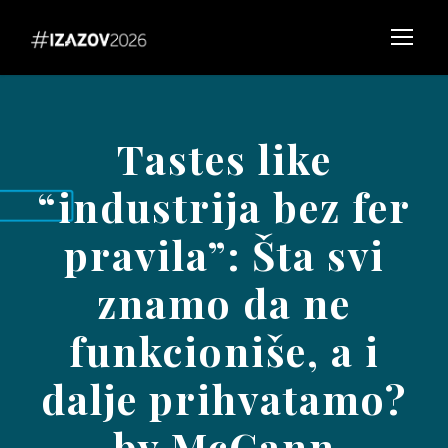
Tastes like
“industrija bez fer
pravila”: Šta svi
znamo da ne
funkcioniše, a i
dalje prihvatamo?
by McCann